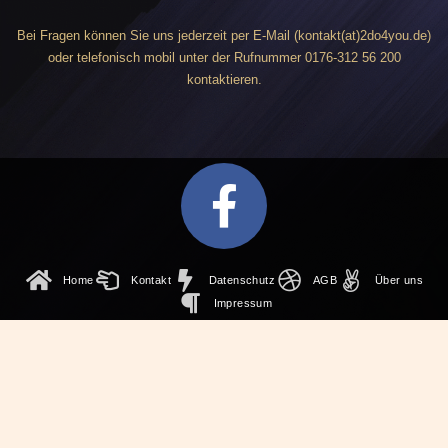
Bei Fragen können Sie uns jederzeit per E-Mail (kontakt(at)2do4you.de)
oder telefonisch mobil unter der Rufnummer 0176-312 56 200
kontaktieren.
F
a
c
Home
Kontakt
Datenschutz
AGB
Über uns
e
Impressum
b
o
o